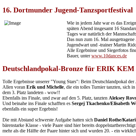
16. Dortmunder Jugend-Tanzsportfestival
Wie in jedem Jahr war es das Ereig
späten Abend insgesamt 16 Standard
Tages war natürlich der Mannschaf
Das nun zum 16. Mal ausgetragene J
Jugendwart und -trainer Martin Ridd
Alle Ergebnisse und Siegerfotos fin
Bauer, unter
www.10dances.de
Deutschlandpokal-Bronze für ERIK KE
Tolle Ergebnisse unserer "Young Stars": Beim Deutschlandpokal der 
Allen voran
Erik und Michelle
, die ein tolles Turnier tanzten, sich 
dem 3. Platz landeten - wow!!
Ebenfalls ins Finale, und zwar auf den 5. Platz, tanzten
Aleksey Rovn
Und beinahe ins Finale schafften es
Sergej Tkachenko/Elisabeth 
ebenfalls ein super Ergebnis!
Die mit Abstand schwerste Aufgabe hatten sich
Daniel Rothe/Katar
bärenstarke Klasse - viele Paare sind hier bereits doppelstartberechtig
mehr als die Hälfte der Paare hinter sich und wurden 20. - ein wirklic