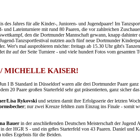
nis des Jahres für alle Kinder-, Junioren- und Jugendpaare! Im Tanzs
- und Lateinturniere mit rund 80 Paaren, die vor zahlreichen Zuschau
tswettkampf, den die Dortmunder Mannschaft gewann, knapp dahinter
ugend-Tanzsportfestival nutzten auch fünf neue Dortmunder Kinderpa
er. Wer's mal ausprobieren möchte: freitags ab 15.30 Uhr gibt's Tanzen
det ihr auf der Seite Turniere - und viele hundert Fotos vom gesamten
M / MICHELLE KAISER!
Jun I B Standard in Düsseldorf waren alle drei Dortmunder Paare ganz
in dem 20 Paare großen Starterfeld sehr gut präsentierten, ganz sicher das
er/Lisa Rykovski
und setzten damit ihre Erfolgsserie der letzten Woc
Wormsbecher
; nur zwei Kreuze fehlten zum Einzug ins Finale - somit wu
ina Bauer
in der anschließenden Deutschen Meisterschaft der Jugend
t in der HGR S - und ein grßes Starterfeld von 43 Paaren. Daniel und Kat
h tolles Ergebnis für die Beiden.