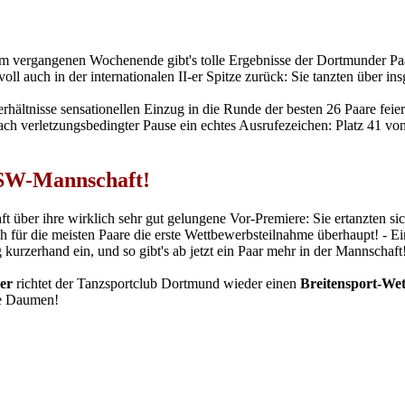
m vergangenen Wochenende gibt's tolle Ergebnisse der Dortmunder Pa
oll auch in der internationalen II-er Spitze zurück: Sie tanzten über in
erhältnisse sensationellen Einzug in die Runde der besten 26 Paare feie
nach verletzungsbedingter Pause ein echtes Ausrufezeichen: Platz 41 vo
BSW-Mannschaft!
 über ihre wirklich sehr gut gelungene Vor-Premiere: Sie ertanzten si
och für die meisten Paare die erste Wettbewerbsteilnahme überhaupt! - E
kurzerhand ein, und so gibt's ab jetzt ein Paar mehr in der Mannschaft
er
richtet der Tanzsportclub Dortmund wieder einen
Breitensport-We
ie Daumen!