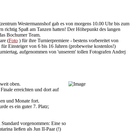
portzentrum Westermannshof gab es von morgens 10.00 Uhr bis zum
ern richtig Spaß am Tanzen hatten! Der Höhepunkt des langen
 das Bochumer Team.
are (
Foto
) für ihre Turnierpremiere - bestens vorbereitet von
 für Einsteiger von 6 bis 16 Jahren (probeweise kostenlos!)
 Turniertag, aufgenommen von 'unserem' tollen Fotografen Andrej
 weit oben.
 Finale erreichten und dort auf
hen und Monate fort.
rde es ein guter 7. Platz;
 A Standard vorgenommen: Eine so
arina ließen als Jun II-Paar (!)