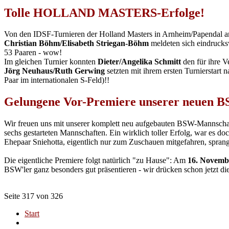
Tolle HOLLAND MASTERS-Erfolge!
Von den IDSF-Turnieren der Holland Masters in Arnheim/Papendal a
Christian Böhm/Elisabeth Striegan-Böhm
meldeten sich eindrucksv
53 Paaren - wow!
Im gleichen Turnier konnten
Dieter/Angelika Schmitt
den für ihre V
Jörg Neuhaus/Ruth Gerwing
setzten mit ihrem ersten Turnierstart 
Paar im internationalen S-Feld)!!
Gelungene Vor-Premiere unserer neuen 
Wir freuen uns mit unserer komplett neu aufgebauten BSW-Mannschaft
sechs gestarteten Mannschaften. Ein wirklich toller Erfolg, war es d
Ehepaar Sniehotta, eigentlich nur zum Zuschauen mitgefahren, sprang 
Die eigentliche Premiere folgt natürlich "zu Hause": Am
16. Novemb
BSW'ler ganz besonders gut präsentieren - wir drücken schon jetzt d
Seite 317 von 326
Start