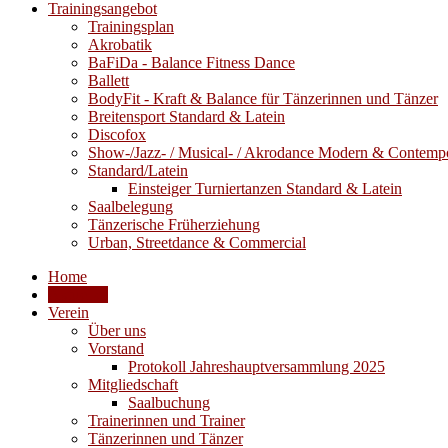
Trainingsangebot
Trainingsplan
Akrobatik
BaFiDa - Balance Fitness Dance
Ballett
BodyFit - Kraft & Balance für Tänzerinnen und Tänzer
Breitensport Standard & Latein
Discofox
Show-/Jazz- / Musical- / Akrodance Modern & Contemp
Standard/Latein
Einsteiger Turniertanzen Standard & Latein
Saalbelegung
Tänzerische Früherziehung
Urban, Streetdance & Commercial
Home
Aktuelles
Verein
Über uns
Vorstand
Protokoll Jahreshauptversammlung 2025
Mitgliedschaft
Saalbuchung
Trainerinnen und Trainer
Tänzerinnen und Tänzer