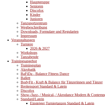
Hauptgruppe
Senioren
Discofox
Kinder
Junioren
Tanzsportzentrum
Wegbeschreibung
Downloads, Formulare und Regularien
Impressum
Veranstaltungen
Turniere
2026 & 2027
Workshops
Tanzabende
Trainingsangebot
Trainingsplan
Akrobatik
BaFiDa - Balance Fitness Dance
Ballett
BodyFit - Kraft & Balance für Tänzerinnen und Tänzer
Breitensport Standard & Latein
Discofox
Show-/Jazz- / Musical- / Akrodance Modern & Contemp
Standard/Latein
Einsteiger Turniertanzen Standard & Latein