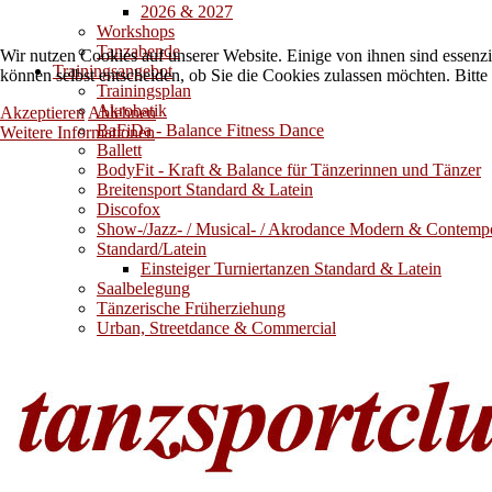
2026 & 2027
Workshops
Tanzabende
Wir nutzen Cookies auf unserer Website. Einige von ihnen sind essenzi
Trainingsangebot
können selbst entscheiden, ob Sie die Cookies zulassen möchten. Bitte
Trainingsplan
Akrobatik
Akzeptieren
Ablehnen
BaFiDa - Balance Fitness Dance
Weitere Informationen
Ballett
BodyFit - Kraft & Balance für Tänzerinnen und Tänzer
Breitensport Standard & Latein
Discofox
Show-/Jazz- / Musical- / Akrodance Modern & Contemp
Standard/Latein
Einsteiger Turniertanzen Standard & Latein
Saalbelegung
Tänzerische Früherziehung
Urban, Streetdance & Commercial