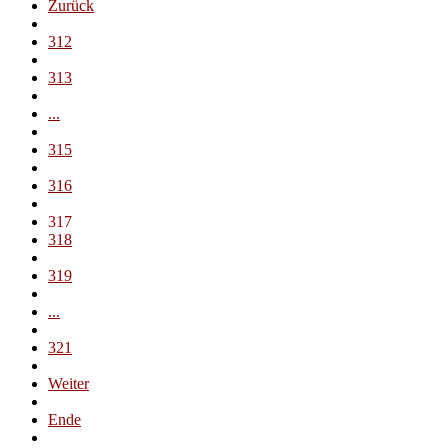
Zurück
312
313
...
315
316
317
318
319
...
321
Weiter
Ende