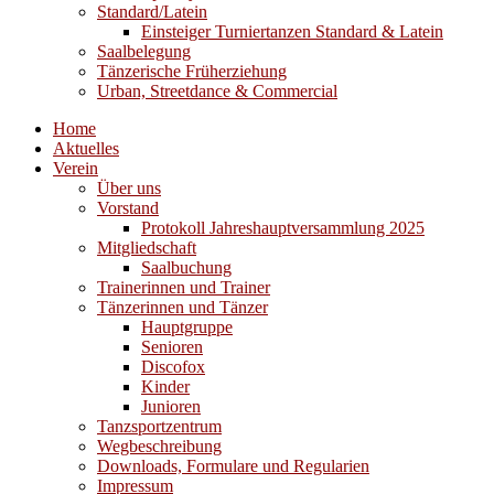
Standard/Latein
Einsteiger Turniertanzen Standard & Latein
Saalbelegung
Tänzerische Früherziehung
Urban, Streetdance & Commercial
Home
Aktuelles
Verein
Über uns
Vorstand
Protokoll Jahreshauptversammlung 2025
Mitgliedschaft
Saalbuchung
Trainerinnen und Trainer
Tänzerinnen und Tänzer
Hauptgruppe
Senioren
Discofox
Kinder
Junioren
Tanzsportzentrum
Wegbeschreibung
Downloads, Formulare und Regularien
Impressum