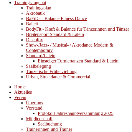
Trainingsangebot
Trainingsplan
Akrobatik
BaFiDa - Balance Fitness Dance
Ballett
BodyFit - Kraft & Balance für Tänzerinnen und Tänzer
Breitensport Standard & Latein
Discofox
Show-/Jazz- / Musical- / Akrodance Modern &
Contemporary
Standard/Latein
Einsteiger Turniertanzen Standard & Latein
Saalbelegung
Tänzerische Früherziehung
Urban, Streetdance & Commercial
Home
Aktuelles
Verein
Über uns
Vorstand
Protokoll Jahreshauptversammlung 2025
Mitgliedschaft
Saalbuchung
Trainerinnen und Trainer