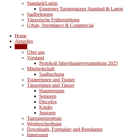
Standard/Latein
Einsteiger Turniertanzen Standard & Latein
Saalbelegung
Tänzerische Früherziehung
Urban, Streetdance & Commercial
Home
Aktuelles
Verein
Über uns
Vorstand
Protokoll Jahreshauptversammlung 2025
Mitgliedschaft
Saalbuchung
Trainerinnen und Trainer
Tänzerinnen und Tänzer
Hauptgruppe
Senioren
Discofox
Kinder
Junioren
Tanzsportzentrum
Wegbeschreibung
Downloads, Formulare und Regularien
Impressum