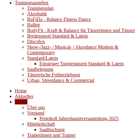
Trainingsangebot
Trainingsplan
Akrobatik
BaFiDa - Balance Fitness Dance
Ballett
BodyFit - Kraft & Balance für Tänzerinnen und Tänzer
Breitensport Standard & Latein
Discofox
Show-/Jazz- / Musical- / Akrodance Modern &
Contemporary
Standard/Latein
Einsteiger Turniertanzen Standard & Latein
Saalbelegung
Tänzerische Früherziehung
Urban, Streetdance & Commercial
Home
Aktuelles
Verein
Über uns
Vorstand
Protokoll Jahreshauptversammlung 2025
Mitgliedschaft
Saalbuchung
Trainerinnen und Trainer