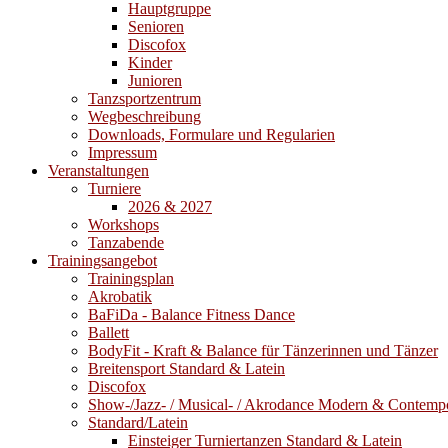
Hauptgruppe
Senioren
Discofox
Kinder
Junioren
Tanzsportzentrum
Wegbeschreibung
Downloads, Formulare und Regularien
Impressum
Veranstaltungen
Turniere
2026 & 2027
Workshops
Tanzabende
Trainingsangebot
Trainingsplan
Akrobatik
BaFiDa - Balance Fitness Dance
Ballett
BodyFit - Kraft & Balance für Tänzerinnen und Tänzer
Breitensport Standard & Latein
Discofox
Show-/Jazz- / Musical- / Akrodance Modern & Contemp
Standard/Latein
Einsteiger Turniertanzen Standard & Latein