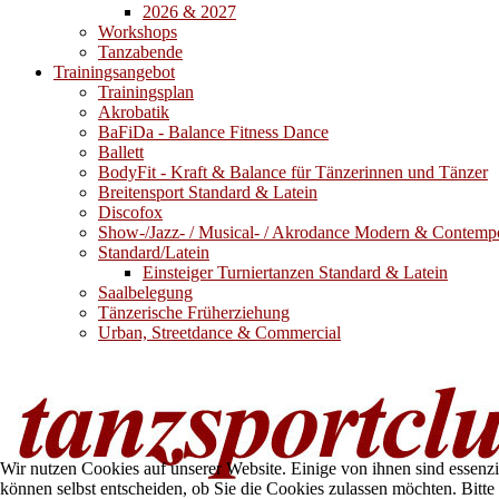
2026 & 2027
Workshops
Tanzabende
Trainingsangebot
Trainingsplan
Akrobatik
BaFiDa - Balance Fitness Dance
Ballett
BodyFit - Kraft & Balance für Tänzerinnen und Tänzer
Breitensport Standard & Latein
Discofox
Show-/Jazz- / Musical- / Akrodance Modern & Contemp
Standard/Latein
Einsteiger Turniertanzen Standard & Latein
Saalbelegung
Tänzerische Früherziehung
Urban, Streetdance & Commercial
Wir nutzen Cookies auf unserer Website. Einige von ihnen sind essenzi
können selbst entscheiden, ob Sie die Cookies zulassen möchten. Bitte