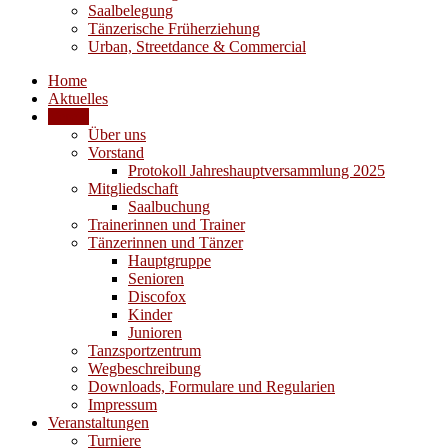
Saalbelegung
Tänzerische Früherziehung
Urban, Streetdance & Commercial
Home
Aktuelles
Verein
Über uns
Vorstand
Protokoll Jahreshauptversammlung 2025
Mitgliedschaft
Saalbuchung
Trainerinnen und Trainer
Tänzerinnen und Tänzer
Hauptgruppe
Senioren
Discofox
Kinder
Junioren
Tanzsportzentrum
Wegbeschreibung
Downloads, Formulare und Regularien
Impressum
Veranstaltungen
Turniere