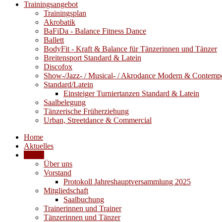
Trainingsangebot
Trainingsplan
Akrobatik
BaFiDa - Balance Fitness Dance
Ballett
BodyFit - Kraft & Balance für Tänzerinnen und Tänzer
Breitensport Standard & Latein
Discofox
Show-/Jazz- / Musical- / Akrodance Modern & Contemp
Standard/Latein
Einsteiger Turniertanzen Standard & Latein
Saalbelegung
Tänzerische Früherziehung
Urban, Streetdance & Commercial
Home
Aktuelles
Verein
Über uns
Vorstand
Protokoll Jahreshauptversammlung 2025
Mitgliedschaft
Saalbuchung
Trainerinnen und Trainer
Tänzerinnen und Tänzer