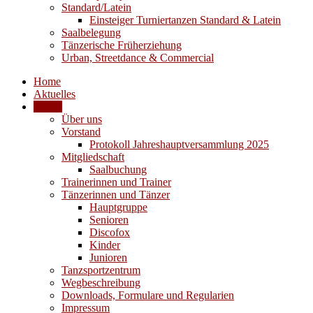
Standard/Latein
Einsteiger Turniertanzen Standard & Latein
Saalbelegung
Tänzerische Früherziehung
Urban, Streetdance & Commercial
Home
Aktuelles
Verein
Über uns
Vorstand
Protokoll Jahreshauptversammlung 2025
Mitgliedschaft
Saalbuchung
Trainerinnen und Trainer
Tänzerinnen und Tänzer
Hauptgruppe
Senioren
Discofox
Kinder
Junioren
Tanzsportzentrum
Wegbeschreibung
Downloads, Formulare und Regularien
Impressum