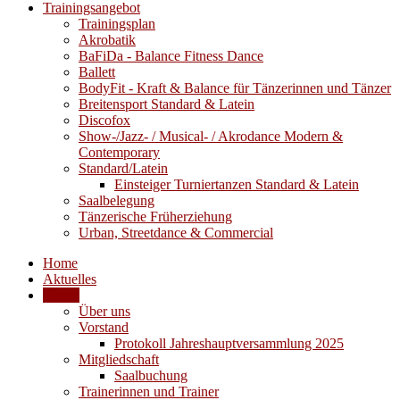
Trainingsangebot
Trainingsplan
Akrobatik
BaFiDa - Balance Fitness Dance
Ballett
BodyFit - Kraft & Balance für Tänzerinnen und Tänzer
Breitensport Standard & Latein
Discofox
Show-/Jazz- / Musical- / Akrodance Modern &
Contemporary
Standard/Latein
Einsteiger Turniertanzen Standard & Latein
Saalbelegung
Tänzerische Früherziehung
Urban, Streetdance & Commercial
Home
Aktuelles
Verein
Über uns
Vorstand
Protokoll Jahreshauptversammlung 2025
Mitgliedschaft
Saalbuchung
Trainerinnen und Trainer