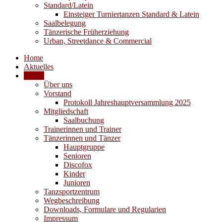
Standard/Latein
Einsteiger Turniertanzen Standard & Latein
Saalbelegung
Tänzerische Früherziehung
Urban, Streetdance & Commercial
Home
Aktuelles
Verein
Über uns
Vorstand
Protokoll Jahreshauptversammlung 2025
Mitgliedschaft
Saalbuchung
Trainerinnen und Trainer
Tänzerinnen und Tänzer
Hauptgruppe
Senioren
Discofox
Kinder
Junioren
Tanzsportzentrum
Wegbeschreibung
Downloads, Formulare und Regularien
Impressum