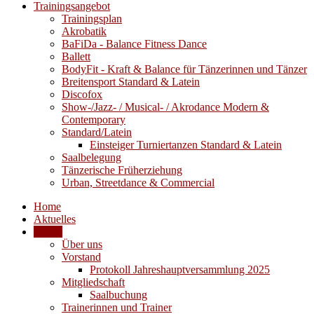
Trainingsangebot
Trainingsplan
Akrobatik
BaFiDa - Balance Fitness Dance
Ballett
BodyFit - Kraft & Balance für Tänzerinnen und Tänzer
Breitensport Standard & Latein
Discofox
Show-/Jazz- / Musical- / Akrodance Modern &
Contemporary
Standard/Latein
Einsteiger Turniertanzen Standard & Latein
Saalbelegung
Tänzerische Früherziehung
Urban, Streetdance & Commercial
Home
Aktuelles
Verein
Über uns
Vorstand
Protokoll Jahreshauptversammlung 2025
Mitgliedschaft
Saalbuchung
Trainerinnen und Trainer