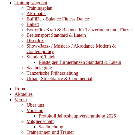
Trainingsangebot
Trainingsplan
Akrobatik
BaFiDa - Balance Fitness Dance
Ballett
BodyFit - Kraft & Balance für Tänzerinnen und Tänzer
Breitensport Standard & Latein
Discofox
Show-/Jazz- / Musical- / Akrodance Modern &
Contemporary
Standard/Latein
Einsteiger Turniertanzen Standard & Latein
Saalbelegung
Tänzerische Früherziehung
Urban, Streetdance & Commercial
Home
Aktuelles
Verein
Über uns
Vorstand
Protokoll Jahreshauptversammlung 2025
Mitgliedschaft
Saalbuchung
Trainerinnen und Trainer