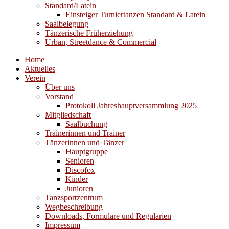
Standard/Latein
Einsteiger Turniertanzen Standard & Latein
Saalbelegung
Tänzerische Früherziehung
Urban, Streetdance & Commercial
Home
Aktuelles
Verein
Über uns
Vorstand
Protokoll Jahreshauptversammlung 2025
Mitgliedschaft
Saalbuchung
Trainerinnen und Trainer
Tänzerinnen und Tänzer
Hauptgruppe
Senioren
Discofox
Kinder
Junioren
Tanzsportzentrum
Wegbeschreibung
Downloads, Formulare und Regularien
Impressum