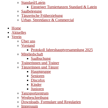
Standard/Latein
Einsteiger Turniertanzen Standard & Latein
Saalbelegung
Tänzerische Früherziehung
Urban, Streetdance & Commercial
Home
Aktuelles
Verein
Über uns
Vorstand
Protokoll Jahreshauptversammlung 2025
Mitgliedschaft
Saalbuchung
Trainerinnen und Trainer
Tänzerinnen und Tänzer
Hauptgruppe
Senioren
Discofox
Kinder
Junioren
Tanzsportzentrum
Wegbeschreibung
Downloads, Formulare und Regularien
Impressum