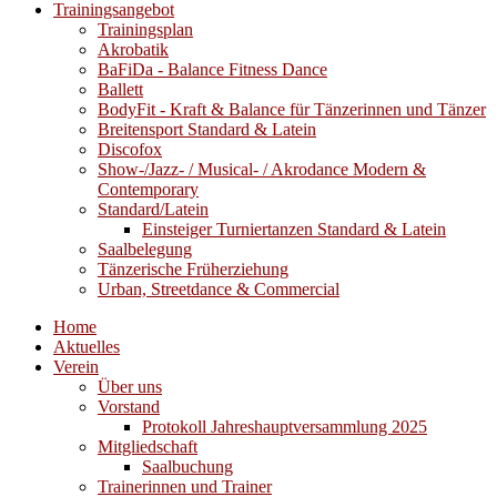
Trainingsangebot
Trainingsplan
Akrobatik
BaFiDa - Balance Fitness Dance
Ballett
BodyFit - Kraft & Balance für Tänzerinnen und Tänzer
Breitensport Standard & Latein
Discofox
Show-/Jazz- / Musical- / Akrodance Modern &
Contemporary
Standard/Latein
Einsteiger Turniertanzen Standard & Latein
Saalbelegung
Tänzerische Früherziehung
Urban, Streetdance & Commercial
Home
Aktuelles
Verein
Über uns
Vorstand
Protokoll Jahreshauptversammlung 2025
Mitgliedschaft
Saalbuchung
Trainerinnen und Trainer