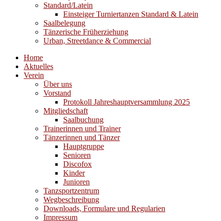
Standard/Latein
Einsteiger Turniertanzen Standard & Latein
Saalbelegung
Tänzerische Früherziehung
Urban, Streetdance & Commercial
Home
Aktuelles
Verein
Über uns
Vorstand
Protokoll Jahreshauptversammlung 2025
Mitgliedschaft
Saalbuchung
Trainerinnen und Trainer
Tänzerinnen und Tänzer
Hauptgruppe
Senioren
Discofox
Kinder
Junioren
Tanzsportzentrum
Wegbeschreibung
Downloads, Formulare und Regularien
Impressum