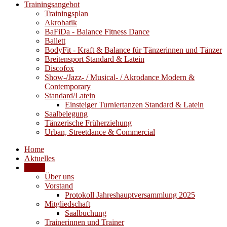
Trainingsangebot
Trainingsplan
Akrobatik
BaFiDa - Balance Fitness Dance
Ballett
BodyFit - Kraft & Balance für Tänzerinnen und Tänzer
Breitensport Standard & Latein
Discofox
Show-/Jazz- / Musical- / Akrodance Modern &
Contemporary
Standard/Latein
Einsteiger Turniertanzen Standard & Latein
Saalbelegung
Tänzerische Früherziehung
Urban, Streetdance & Commercial
Home
Aktuelles
Verein
Über uns
Vorstand
Protokoll Jahreshauptversammlung 2025
Mitgliedschaft
Saalbuchung
Trainerinnen und Trainer