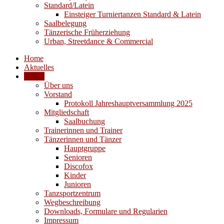
Standard/Latein
Einsteiger Turniertanzen Standard & Latein
Saalbelegung
Tänzerische Früherziehung
Urban, Streetdance & Commercial
Home
Aktuelles
Verein
Über uns
Vorstand
Protokoll Jahreshauptversammlung 2025
Mitgliedschaft
Saalbuchung
Trainerinnen und Trainer
Tänzerinnen und Tänzer
Hauptgruppe
Senioren
Discofox
Kinder
Junioren
Tanzsportzentrum
Wegbeschreibung
Downloads, Formulare und Regularien
Impressum