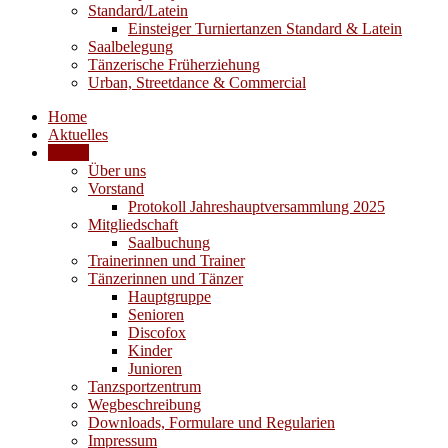
Standard/Latein
Einsteiger Turniertanzen Standard & Latein
Saalbelegung
Tänzerische Früherziehung
Urban, Streetdance & Commercial
Home
Aktuelles
Verein
Über uns
Vorstand
Protokoll Jahreshauptversammlung 2025
Mitgliedschaft
Saalbuchung
Trainerinnen und Trainer
Tänzerinnen und Tänzer
Hauptgruppe
Senioren
Discofox
Kinder
Junioren
Tanzsportzentrum
Wegbeschreibung
Downloads, Formulare und Regularien
Impressum